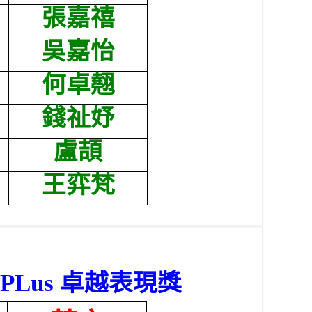
張嘉禧
吳嘉怡
何卓翹
錢祉妤
盧頡
王弈梵
APLus
卓越表現獎