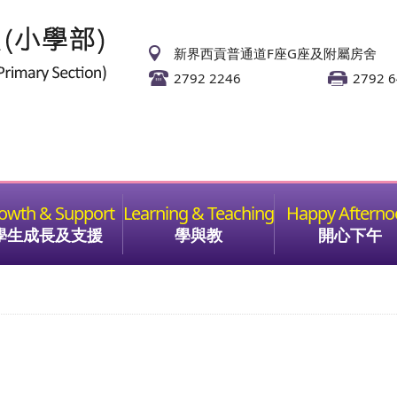
新界西貢普通道F座G座及附屬房舍
2792 2246
2792 
學生成長及支援
學與教
開心下午