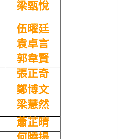
梁甄悅
伍曜廷
袁卓言
郭韋賢
張正奇
鄭博文
梁慧然
蕭芷晴
何曉揚