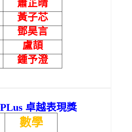
蕭芷晴
黃子芯
鄧昊言
盧頡
鍾予澄
APLus
卓越表現獎
數學