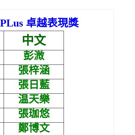
APLus
卓越表現獎
中文
彭溦
張梓涵
張日藍
温天樂
張珈悠
鄭博文