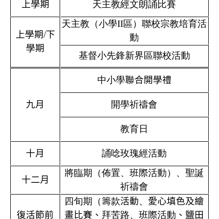
上學期
天主教經文朗誦比賽
天主教（小學
II
區）聯校宗教培育活
上學期
/
下
動
學期
基督小先鋒新界區聯校活動
中小學
聯合開學禮
九月
開學祈禱會
教育日
十月
誦唸玫瑰經活動
將臨期（佈置、班際活動）
、聖誕
十二月
祈禱會
四旬期（籌款
活動
、
愛心填色及繪
復活節前
畫比賽、
拜苦路、班際活動
、鹽田