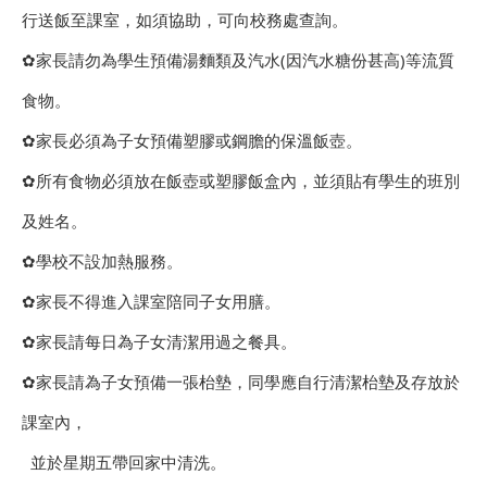
行送飯至課室，如須協助，可向校務處查詢。
✿家長請勿為學生預備湯麵類及汽水(因汽水糖份甚高)等流質
食物。
✿家長必須為子女預備塑膠或鋼膽的保溫飯壺。
✿所有食物必須放在飯壺或塑膠飯盒內，並須貼有學生的班別
及姓名。
✿學校不設加熱服務。
✿家長不得進入課室陪同子女用膳。
✿家長請每日為子女清潔用過之餐具。
✿家長請為子女預備一張枱墊，同學應自行清潔枱墊及存放於
課室內，
並於星期五帶回家中清洗。