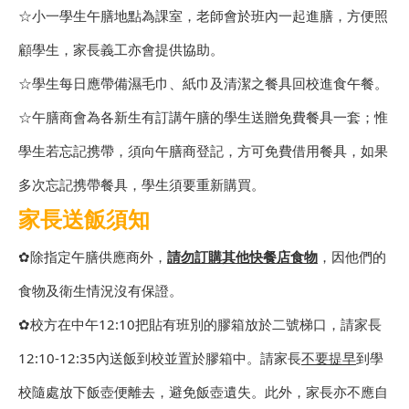
☆小一學生午膳地點為課室，老師會於班內一起進膳，方便照
顧學生，家長義工亦會提供協助。
☆學生每日應帶備濕毛巾、紙巾及清潔之餐具回校進食午餐。
☆午膳商會為各新生有訂講午膳的學生送贈免費餐具一套；惟
學生若忘記携帶，須向午膳商登記，方可免費借用餐具，如果
多次忘記携帶餐具，學生須要重新購買。
家長送飯須知
✿除指定午膳供應商外，
請勿訂購其他快餐店食物
，因他們的
食物及衛生情況沒有保證。
✿校方在中午12:10把貼有班別的膠箱放於二號梯口，請家長
12:10-12:35內送飯到校並置於膠箱中。請家長
不要提早
到學
校隨處放下飯壺便離去，避免飯壺遺失。此外，家長亦不應自