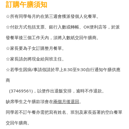
訂購午膳須知
☆所有同學每月約在第三週會獲派發個人化餐單。
☆付款方式包括支票、銀行入數或轉帳、OK便利店等，於派
發餐單後三個工作天內，須將入數紙交回午膳商。
☆家長要為子女訂購整月餐單。
☆家長請勿將現金給與班主任。
☆若學生因病/事請假請於早上8:30至9:30自行通知午膳供應
商
(37469561)，以便作出退飯安排，逾時不作退款。
缺席學生之午膳款項會在
兩個月後退回
。
同學若不訂午餐亦需把寫有姓名、班別及家長簽署的空白餐單
交回午膳商。