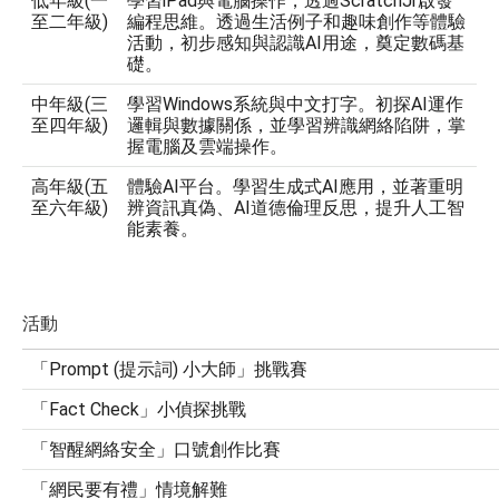
(
iPad
ScratchJr
低年級
一
學習
與電腦操作，透過
啟發
)
透過生活例子和趣味創作等體驗
至二年級
編程思維。
活動，初步感知與認識AI用途，奠定數碼基
礎
。
(
學習Windows系統與中文打字。初探AI運作
中年級
三
)
邏輯與數據關係，並學習辨識網絡陷阱，掌
至四年級
握電腦及雲端操作
。
(
體驗AI平台。學習生成式AI應用，並著重明
高年級
五
)
辨資訊真偽、AI道德倫理反思，提升人工智
至六年級
能素養
。
活動
Prompt (
) 
「
提示詞
小大師」挑戰賽
Fact Check
「
」小偵探挑戰
「智醒網絡安全」口號創作比賽
「網民要有禮」情境解難