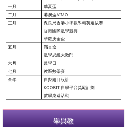
一月
華夏盃
二月
港澳盃
AIMO
三月
保良局香港小學數學精英選拔賽
香港國際數學競賽
華羅庚金盃
五月
滿貫盃
數學思維大激鬥
六月
數學日
七月
教區數學賽
全年
自擬題目設計
KOOBIT
自學平台獎勵計劃
數學桌遊活動
學與教