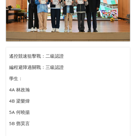
遙控競速狙擊戰：二級認證
編程避障過關戰：三級認證
學生：
4A 林政瀚
4B 梁樂煒
5A 何曉揚
5B 鄧昊言