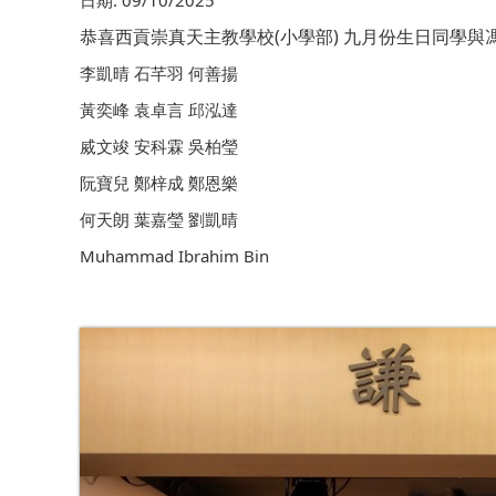
日期:
09/10/2025
恭喜西貢崇真天主教學校(小學部) 九月份生日
同學
與
李凱晴 石芊羽 何善揚
黃奕峰 袁卓言 邱泓達
烕文竣 安科霖 吳柏瑩
阮寶兒 鄭梓成 鄭恩樂
何天朗 葉嘉瑩 劉凱晴
Muhammad Ibrahim Bin