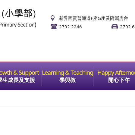
新界西貢普通道F座G座及附屬房舍
2792 2246
2792 
學生成長及支援
學與教
開心下午