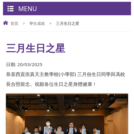
MENU
首頁
>
學生成就
>
三月生日之星
三月生日之星
日期:
20/03/2025
恭喜西貢崇真天主教學校(小學部) 三月份生日
同學
與馮校
長合照留念。祝願各位生日之星身體健康！