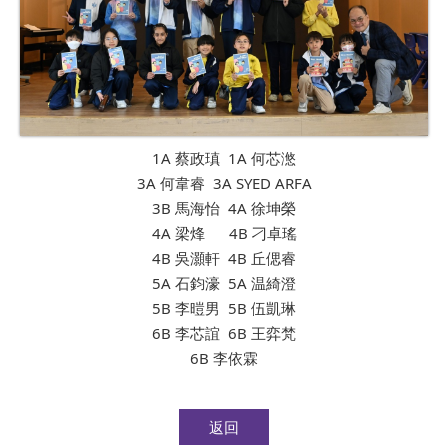
1A 蔡政瑱 1A 何芯滺
3A 何韋睿 3A SYED ARFA
3B 馬海怡 4A 徐坤榮
4A 梁烽 4B 刁卓瑤
4B 吳灝軒 4B 丘偲睿
5A 石鈞濠 5A 温綺澄
5B 李暟男 5B 伍凱琳
6B 李芯誼 6B 王弈梵
6B 李依霖
返回