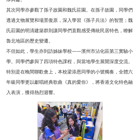
其次同學亦參觀了孫子故園和魏氏莊園。在孫子故園，同學們
透過文物展覽和場景復原，深入學習《孫子兵法》的智慧；魏
氏莊園的明清建築群則讓同學們直觀感受傳統民居特色，瞭解
魯北地區的歷史變遷。
不但如此，學生亦到訪姊妹學校——濱州市沾化區第三實驗小
學。同學們參與了四項特色課程，與當地學生展開深度交流。
特別是在晚間聯歡會上，本校梁添恩同學的小號獨奏，全體六
年級同學更以獻唱經典歌曲《真的愛你》，將香港文化特色融
入表演，獲得熱烈迴響。