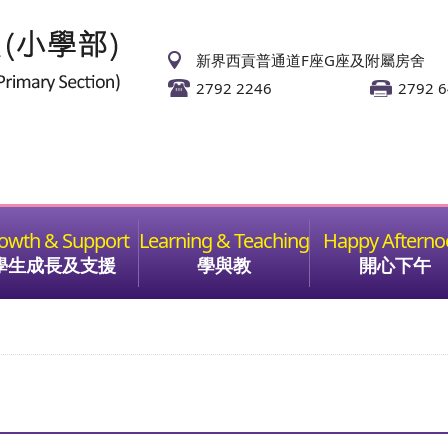
新界西貢普通道F座G座及附屬房舍
2792 2246
2792 
學生成長及支援
學與教
開心下午