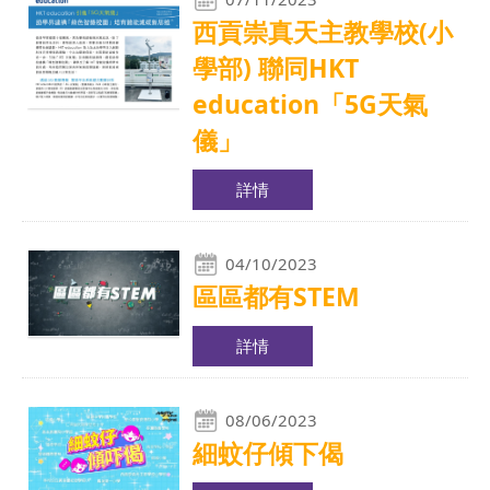
西貢崇真天主教學校(小
學部) 聯同HKT
education「5G天氣
儀」
詳情
04/10/2023
區區都有STEM
詳情
08/06/2023
細蚊仔傾下偈